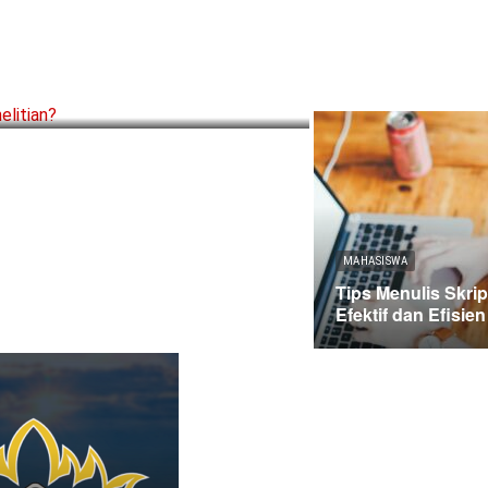
Memahami
MAHASISWA
Tips Menulis Skri
Efektif dan Efisien