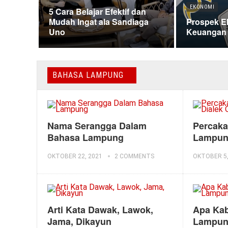
EKONOMI
5 Cara Belajar Efektif dan
Mudah Ingat ala Sandiaga
Prospek E
Uno
Keuangan 
BAHASA LAMPUNG
Nama Serangga Dalam
Percak
Bahasa Lampung
Lampung
OKTOBER 22, 2021
2 COMMENTS
OKTOBER 5,
Arti Kata Dawak, Lawok,
Apa Ka
Jama, Dikayun
Lampu