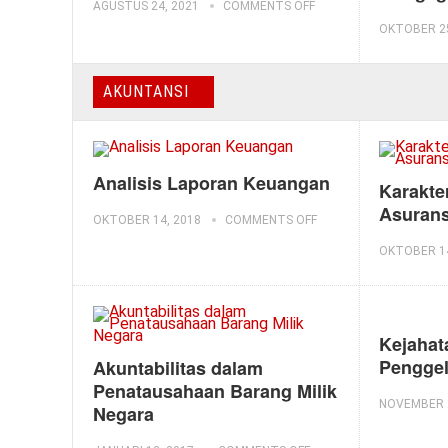
AGUSTUS 24, 2021
COMMENTS OFF
OKTOBER 25
AKUNTANSI
Analisis Laporan Keuangan
Karakte
Asurans
OKTOBER 14, 2018
COMMENTS OFF
OKTOBER 14
Kejahat
Pengge
Akuntabilitas dalam
Penatausahaan Barang Milik
NOVEMBER 2
Negara