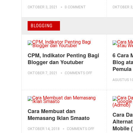
OKTOBER 3, 2021
0 COMMENT
OKTOBER 3,
BLOGGING
CPM, Indikator Penting Bagi
6 Cara 
Blogger dan Youtuber
Blog at
Pemula
OKTOBER 7, 2021
COMMENTS OFF
AGUSTUS 10
Cara Membuat dan
Cara Da
Memasang Iklan Smaato
Alterna
Mobile 
OKTOBER 14, 2018
COMMENTS OFF