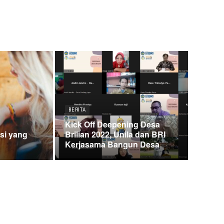
BERITA
Kick Off Deepening Desa
psi yang
Brilian 2022, Unila dan BRI
Kerjasama Bangun Desa