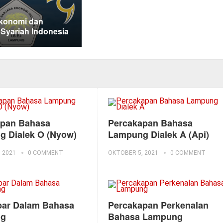
konomi dan
Syariah Indonesia
apan Bahasa
Percakapan Bahasa
 Dialek O (Nyow)
Lampung Dialek A (Api)
 2021
0 COMMENT
OKTOBER 5, 2021
0 COMMENT
bar Dalam Bahasa
Percakapan Perkenalan
ng
Bahasa Lampung