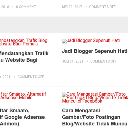
 2018
0 COMMENT
MEI 23, 2017
COMMENTS OFF
Jadi Blogger Sepenuh Hati
Mendatangkan Trafik
au Website Bagi
JULI 31, 2021
COMMENTS OFF
, 2021
COMMENTS OFF
ftar Smaato,
Cara Mengatasi
tif Google Adsense
Gambar/Foto Postingan
(Admob)
Blog/Website Tidak Muncu