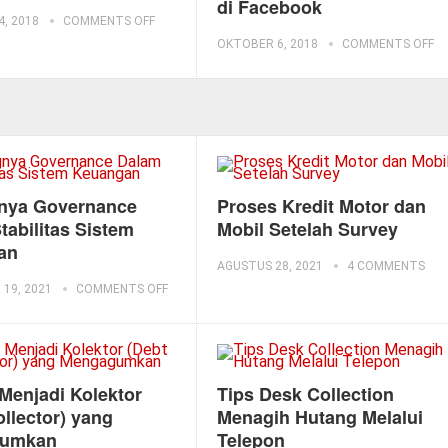
di Facebook
, 2018
COMMENTS OFF
OKTOBER 6, 2018
COMMENTS OFF
nya Governance
Proses Kredit Motor dan
tabilitas Sistem
Mobil Setelah Survey
an
AGUSTUS 28, 2021
4 COMMENTS
19, 2021
COMMENTS OFF
 Menjadi Kolektor
Tips Desk Collection
ollector) yang
Menagih Hutang Melalui
umkan
Telepon