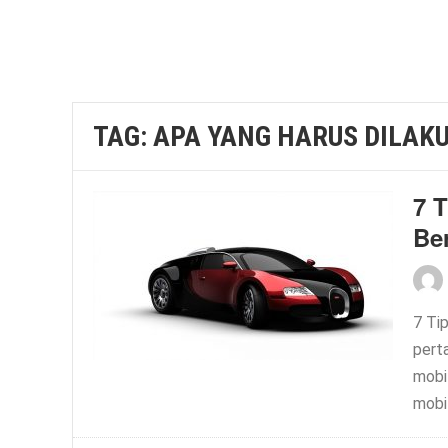
TAG:
APA YANG HARUS DILAK
7 
Be
7 Ti
pert
mobi
mobi