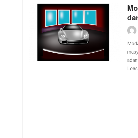
Mo
da
Moda
masy
adan
Leas