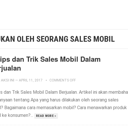
UKAN OLEH SEORANG SALES MOBIL
Tips dan Trik Sales Mobil Dalam
rjualan
AKSI INI
—
APRIL 11, 2017
COMMENTS OFF
ps dan Trik Sales Mobil Dalam Berjualan. Artikel ini akan membah
anyaan tentang Apa yang harus dilakukan oleh seorang sales
l? Bagaimana cara memasarkan mobil? Cara menawarkan produk
l ke konsumen?...
READ MORE »