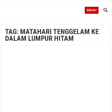
MENU
TAG:
MATAHARI TENGGELAM KE
DALAM LUMPUR HITAM