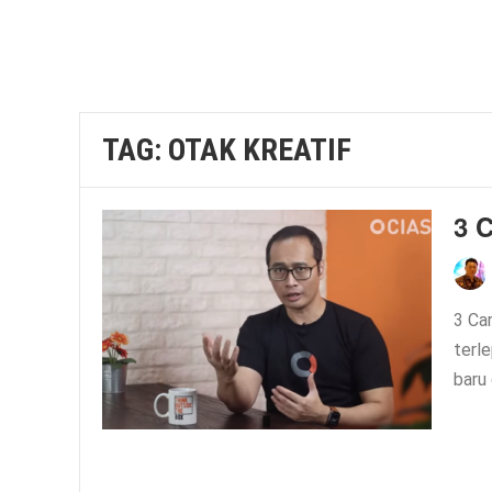
TAG:
OTAK KREATIF
3 C
3 Ca
terl
baru