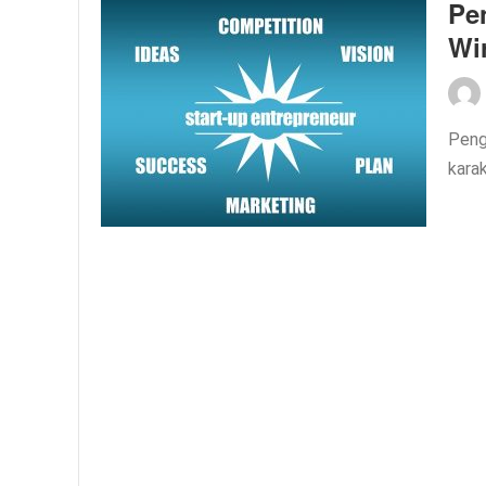
Pe
Wi
Peng
kara