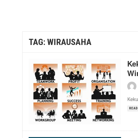
TAG:
WIRAUSAHA
Ke
Wi
Keku
READ