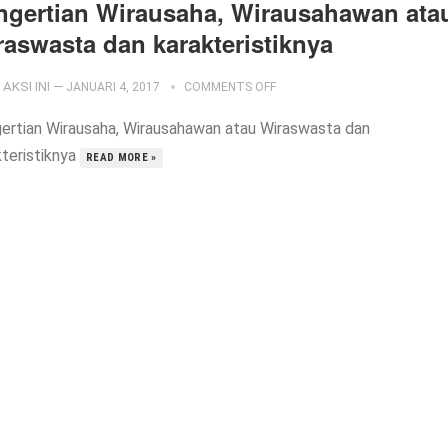
ngertian Wirausaha, Wirausahawan ata
raswasta dan karakteristiknya
AKSI INI
—
JANUARI 4, 2017
COMMENTS OFF
ertian Wirausaha, Wirausahawan atau Wiraswasta dan
kteristiknya
READ MORE »