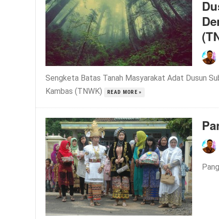
Du
De
(T
Sengketa Batas Tanah Masyarakat Adat Dusun Su
Kambas (TNWK)
READ MORE »
Pa
Pang