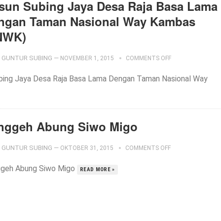
sun Subing Jaya Desa Raja Basa Lama
ngan Taman Nasional Way Kambas
NWK)
GUNTUR SUBING
—
NOVEMBER 1, 2015
COMMENTS OFF
bing Jaya Desa Raja Basa Lama Dengan Taman Nasional Way
nggeh Abung Siwo Migo
GUNTUR SUBING
—
OKTOBER 31, 2015
COMMENTS OFF
geh Abung Siwo Migo
READ MORE »