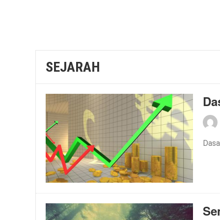
SEJARAH
Da
Dasa
Se