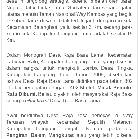
desa ini tergolong strategis, karena dibelah oleh Jalan
Negara Jalur Lintas Timur Sumatera dan sebagai jalan
utama menuju Taman Nasional Way Kambas yang begitu
tersohor. Jarak desa ini tidak terlalu jauh dengan ibu kota
Kecamatan Batanghari, yaitu sekitar 3 Km, sedang jarak
ke ibu kota Kabupaten Lampung Timur adalah sekitar 15
Km.
Dalam Monografi Desa Raja Basa Lama, Kecamatan
Labuhan Ratu, Kabupaten Lampung Timur, yang disusun
dalam rangka untuk mengikuti Lomba Desa Tingkat
Kabupaten Lampung Timur Tahun 2008, disebutkan
bahwa Desa Raja Basa Lama didirikan pada tahun 802
H atau bertepatan dengan 1402 M oleh
Minak Pemuko
Ratu Dibumi
. Beliau diyakini oleh masyarakat Raja Basa
sebagai
cikal bakal
Desa Raja Basa Lama.
Awal berdirinya Desa Raja Basa berlokasi di Way
Terusan wilayah Kecamatan Seputih Mataram,
Kabupaten Lampung Tengah. Namun, pada era
Pengiran Dalem Mangkurat
atau yang lebih dikenal