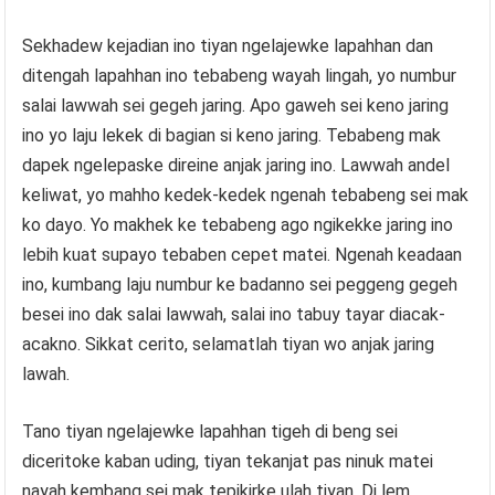
Sekhadew kejadian ino tiyan ngelajewke lapahhan dan
ditengah lapahhan ino tebabeng wayah lingah, yo numbur
salai lawwah sei gegeh jaring. Apo gaweh sei keno jaring
ino yo laju lekek di bagian si keno jaring. Tebabeng mak
dapek ngelepaske direine anjak jaring ino. Lawwah andel
keliwat, yo mahho kedek-kedek ngenah tebabeng sei mak
ko dayo. Yo makhek ke tebabeng ago ngikekke jaring ino
lebih kuat supayo tebaben cepet matei. Ngenah keadaan
ino, kumbang laju numbur ke badanno sei peggeng gegeh
besei ino dak salai lawwah, salai ino tabuy tayar diacak-
acakno. Sikkat cerito, selamatlah tiyan wo anjak jaring
lawah.
Tano tiyan ngelajewke lapahhan tigeh di beng sei
diceritoke kaban uding, tiyan tekanjat pas ninuk matei
nayah kembang sei mak tepikirke ulah tiyan. Di lem