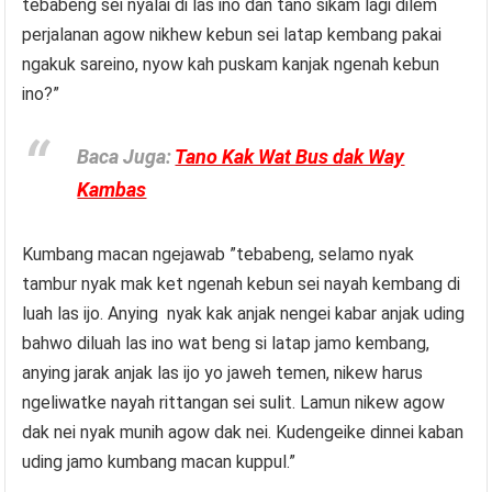
tebabeng sei nyalai di las ino dan tano sikam lagi dilem
perjalanan agow nikhew kebun sei latap kembang pakai
ngakuk sareino, nyow kah puskam kanjak ngenah kebun
ino?”
Baca Juga:
Tano Kak Wat Bus dak Way
Kambas
Kumbang macan ngejawab ”tebabeng, selamo nyak
tambur nyak mak ket ngenah kebun sei nayah kembang di
luah las ijo. Anying nyak kak anjak nengei kabar anjak uding
bahwo diluah las ino wat beng si latap jamo kembang,
anying jarak anjak las ijo yo jaweh temen, nikew harus
ngeliwatke nayah rittangan sei sulit. Lamun nikew agow
dak nei nyak munih agow dak nei. Kudengeike dinnei kaban
uding jamo kumbang macan kuppul.”