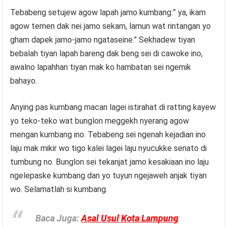
Tebabeng setujew agow lapah jamo kumbang:” ya, ikam
agow temen dak nei jamo sekam, lamun wat rintangan yo
gham dapek jamo-jamo ngataseine.” Sekhadew tiyan
bebalah tiyan lapah bareng dak beng sei di cawoke ino,
awalno lapahhan tiyan mak ko hambatan sei ngemik
bahayo.
Anying pas kumbang macan lagei istirahat di ratting kayew
yo teko-teko wat bunglon meggekh nyerang agow
mengan kumbang ino. Tebabeng sei ngenah kejadian ino
laju mak mikir wo tigo kalei lagei laju nyucukke senato di
tumbung no. Bunglon sei tekanjat jamo kesakiaan ino laju
ngelepaske kumbang dan yo tuyun ngejaweh anjak tiyan
wo. Selamatlah si kumbang.
Baca Juga:
Asal Usul Kota Lampung