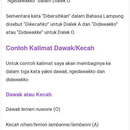
“
Ngedawakko
” dalam Dialek O.
Sementara kata “Dibersihkan” dalam Bahasa Lampung
disebut “
Dikecahko
” untuk Dialek A dan “
Didawakko
”
atau “
Didawakke
” untuk Dalek O.
Contoh Kalimat Dawak/Kecah
Untuk contoh kalimat saya akan membaginya ke
dalam tiga kata yakni
dawak, ngedawakko
dan
didawakko
.
Dawak atau Kecah
Dawak temen nuwone
(O)
Kecah nihan/temon lambanne/lambanni
(A)