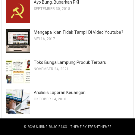
Ayo Bung, Bubarkan PKI
SEPTEMBER 30, 2018
Mengapa Iklan Tidak Tampil Di Video Youtube?
MEI 16, 2017
Toko Bunga Lampung Produk Terbaru
NOVEMBER 24, 2021
Analisis Laporan Keuangan
OKTOBER 14, 2018
© 2026
SUBING RAJO BASO
- THEME BY
FRESHTHEMES