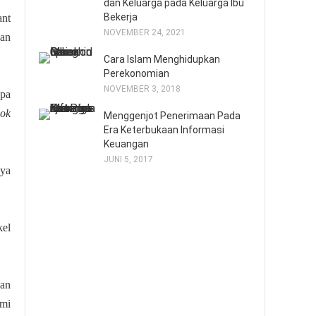
dan Keluarga pada Keluarga Ibu
Bekerja
ant
NOVEMBER 24, 2021
kan
Cara Islam Menghidupkan
Perekonomian
NOVEMBER 3, 2018
apa
ook
Menggenjot Penerimaan Pada
Era Keterbukaan Informasi
Keuangan
JUNI 5, 2017
aya
kel
dan
ami