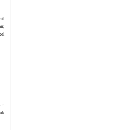
ril
ir,
kel
tas
uk