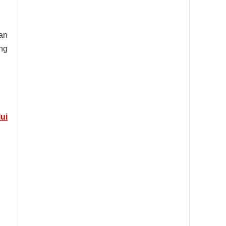
an
ng
ui