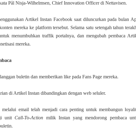
ata Pål Nisja-Wilhelmsen, Chief Innovation Officer di Nettavisen.
nggunakan Artikel Instan Facebook saat diluncurkan pada bulan Ap
nten mereka ke platform tersebut. Selama satu setengah tahun terakh
 untuk menumbuhkan traffik portalnya, dan mengubah pembaca Arti
netisasi mereka.
mbaca
anggan buletin dan memberikan like pada Fans Page mereka.
rian di Artikel Instan dibandingkan dengan web seluler.
elalui email telah menjadi cara penting untuk membangun loyali
ji unit
Call-To-Action
milik Instan yang mendorong pembaca unt
uletin.