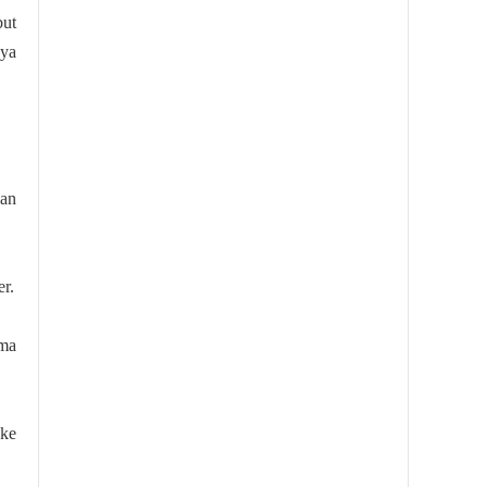
but
nya
lan
r.
ama
 ke