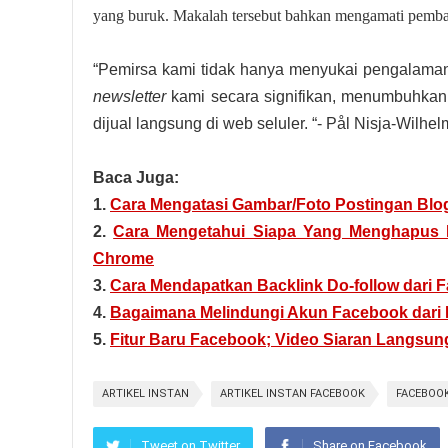
yang buruk. Makalah tersebut bahkan mengamati pemba
“Pemirsa kami tidak hanya menyukai pengalaman 
newsletter
kami secara signifikan, menumbuhkan 
dijual langsung di web seluler. “- Pål Nisja-Wilhel
Baca Juga:
1.
Cara Mengatasi Gambar/Foto Postingan Blo
2.
Cara Mengetahui Siapa Yang Menghapus Pe
Chrome
3.
Cara Mendapatkan Backlink Do-follow dari
4.
Bagaimana Melindungi Akun Facebook dari
5.
Fitur Baru Facebook; Video Siaran Langsun
ARTIKEL INSTAN
ARTIKEL INSTAN FACEBOOK
FACEBOO
Tweet on Twitter
Share on Facebook