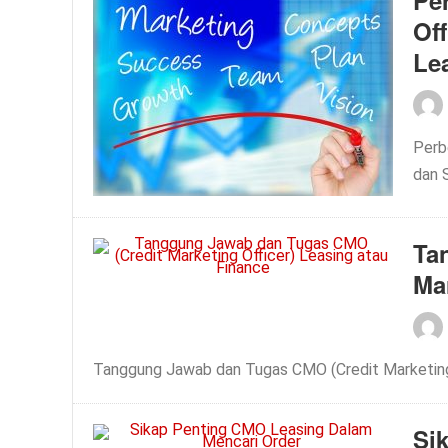
Pe
Off
Le
Perb
dan 
Ta
Ma
Tanggung Jawab dan Tugas CMO (Credit Marketing 
Si