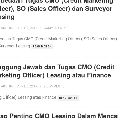
rbedaan Tugas CMO (Credit Marketing
icer), SO (Sales Officer) dan Surveyor
asing
AKSI INI
—
APRIL 7, 2017
COMMENTS OFF
edaan Tugas CMO (Credit Marketing Officer), SO (Sales Officer)
Surveyor Leasing
READ MORE »
nggung Jawab dan Tugas CMO (Credit
rketing Officer) Leasing atau Finance
AKSI INI
—
APRIL 6, 2017
2 COMMENTS
Officer) Leasing atau Finance
READ MORE »
kap Penting CMO Leasing Dalam Menca