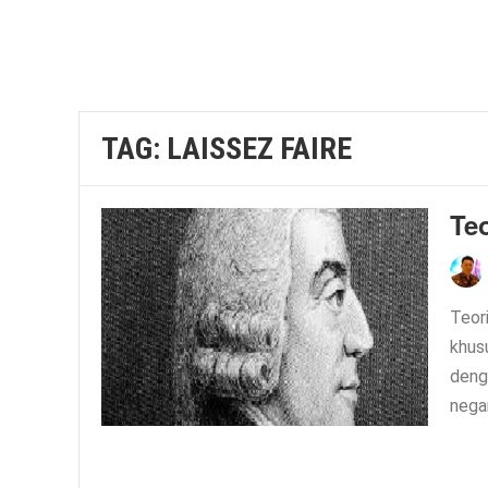
TAG:
LAISSEZ FAIRE
Te
Teor
khusu
deng
nega