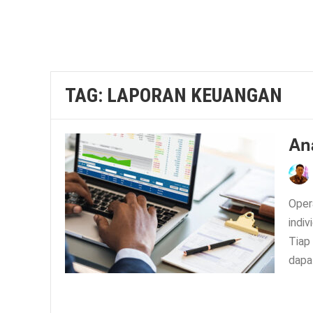
TAG:
LAPORAN KEUANGAN
An
Oper
indi
Tiap
dapat