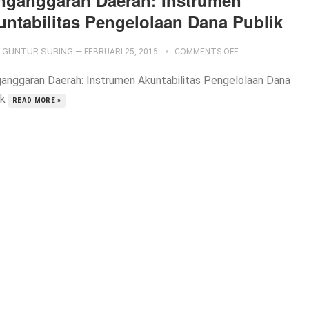
nganggaran Daerah: Instrumen
untabilitas Pengelolaan Dana Publik
GUNTUR SUBING
—
FEBRUARI 25, 2016
COMMENTS OFF
anggaran Daerah: Instrumen Akuntabilitas Pengelolaan Dana
ik
READ MORE »