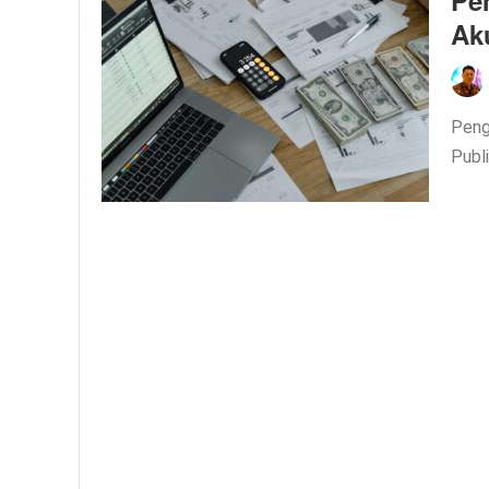
Pe
Ak
Peng
Publ