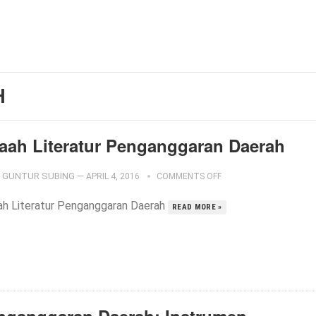
H
laah Literatur Penganggaran Daerah
GUNTUR SUBING
—
APRIL 4, 2016
COMMENTS OFF
ah Literatur Penganggaran Daerah
READ MORE »