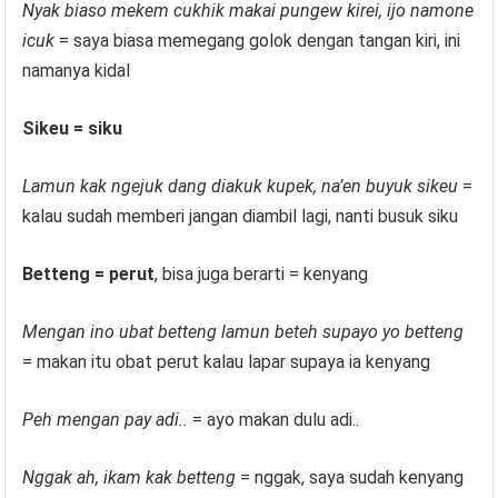
Nyak biaso mekem cukhik makai pungew kirei, ijo namone
icuk
= saya biasa memegang golok dengan tangan kiri, ini
namanya kidal
Sikeu = siku
Lamun kak ngejuk dang diakuk kupek, na’en buyuk sikeu
=
kalau sudah memberi jangan diambil lagi, nanti busuk siku
Betteng = perut
, bisa juga berarti = kenyang
Mengan ino ubat betteng lamun beteh supayo yo betteng
= makan itu obat perut kalau lapar supaya ia kenyang
Peh mengan pay adi..
= ayo makan dulu adi..
Nggak ah, ikam kak betteng
= nggak, saya sudah kenyang