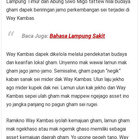
Lampung Timur dan Abung Siwo Migo tattew nilai budaya
gham dapek beriringan jamo perkembangan sei terjadei di
Way Kambas.
Baca Juga:
Bahasa Lampung Sakit
Way Kambas dapek dikelola melalui pendekatan budaya
dan kearifan lokal gham. Unyenno mak wawai lamun mak
gham jago jamo-jamo. Semisalne, gham pagun “negik”
kaban sanak sei mider dak Way Kambas. Ulun laju jekho
ago mider kupek dak nei. Lamun ulun kak jekho dan Way
Kambas sepei ulah gham mak mappew ngejago asset ino
yo jangka panjang no pagun gham sei rugei.
Ramikno Way Kambas iyolah kemajuan gham, lamun gham
mak ngekhaso atau mak ngemik ghaso memiliki sebagai
asset kemajuan daerah gham. Yo upone gegeh tano, Way