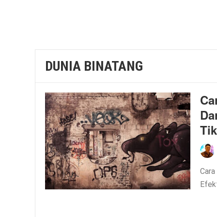
DUNIA BINATANG
Ca
Da
Ti
Cara
Efek