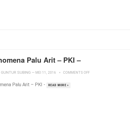
nomena Palu Arit – PKI –
GUNTUR SUBING
—
MEI 11, 2016
COMMENTS OFF
mena Palu Arit – PKI -
READ MORE »