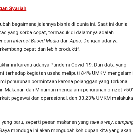
gan Syariah
h bagaimana jalannya bisnis di dunia ini. Saat ini dunia
itas yang serba cepat, termasuk di dalamnya adalah
dengan
Internet Based Media
dan
Apps
. Dengan adanya
erkembang cepat dan lebih produktif.
akhir ini karena adanya Pandemi Covid-19. Dari data yang
emi terhadap kegiatan usaha meliputi 84% UMKM mengalami
i penurunan permintaan karena pelanggan yang terkena
an Makanan dan Minuman mengalami penurunan omzet >50
kait pegawai dan operasional, dan 33,23% UMKM melakuk
 yang baru, seperti pesan makanan yang
take a way
,
campin
 Saya menduga ini akan mengubah kehidupan kita yang akan