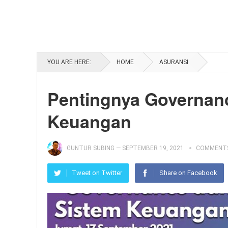
YOU ARE HERE:
HOME
ASURANSI
Pentingnya Governanc
Keuangan
GUNTUR SUBING
—
SEPTEMBER 19, 2021
COMMENTS
Tweet on Twitter
Share on Facebook