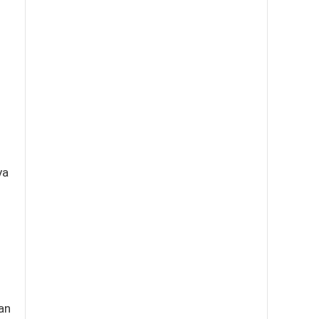
ya
an