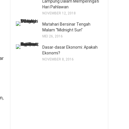
Lampung Dalam Memperingati
Hari Pahlawan
NOVEMBER 12, 2018
Matahari Bersinar Tengah
Malam “Midnight Sun”
MEI 26, 2016
Dasar-dasar Ekonomi: Apakah
Ekonomi?
ar
NOVEMBER 8, 2016
n,