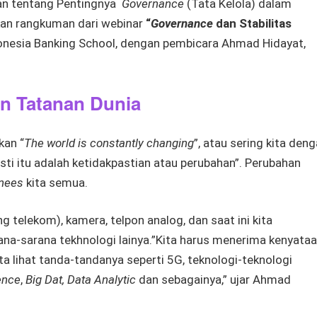
kan tentang Pentingnya
Governance
(Tata Kelola) dalam
akan rangkuman dari webinar
“
Governance
dan Stabilitas
onesia Banking School, dengan pembicara Ahmad Hidayat,
n Tatanan Dunia
an “
The world is constantly changing
”, atau sering kita deng
sti itu adalah ketidakpastian atau perubahan”. Perubahan
nees
kita semua.
 telekom), kamera, telpon analog, dan saat ini kita
na-sarana tekhnologi lainya.”Kita harus menerima kenyataa
ta lihat tanda-tandanya seperti 5G, teknologi-teknologi
gence
,
Big Dat, Data Analytic
dan sebagainya,” ujar Ahmad