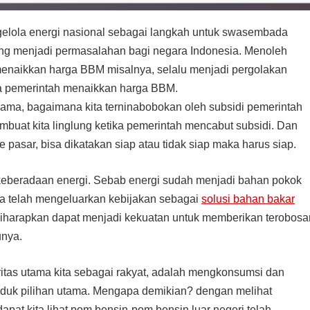
gelola energi nasional sebagai langkah untuk swasembada
ng menjadi permasalahan bagi negara Indonesia. Menoleh
menaikkan harga BBM misalnya, selalu menjadi pergolakan
ika pemerintah menaikkan harga BBM.
ama, bagaimana kita terninabobokan oleh subsidi pemerintah
buat kita linglung ketika pemerintah mencabut subsidi. Dan
 pasar, bisa dikatakan siap atau tidak siap maka harus siap.
n keberadaan energi. Sebab energi sudah menjadi bahan pokok
ina telah mengeluarkan kebijakan sebagai
solusi bahan bakar
 diharapkan dapat menjadi kekuatan untuk memberikan terobosa
unya.
ritas utama kita sebagai rakyat, adalah mengkonsumsi dan
duk pilihan utama. Mengapa demikian? dengan melihat
pat kita lihat pom bensin-pom bensin luar negeri telah