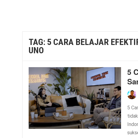
TAG:
5 CARA BELAJAR EFEKTI
UNO
5 C
Sa
5 Ca
tida
Indon
sukse