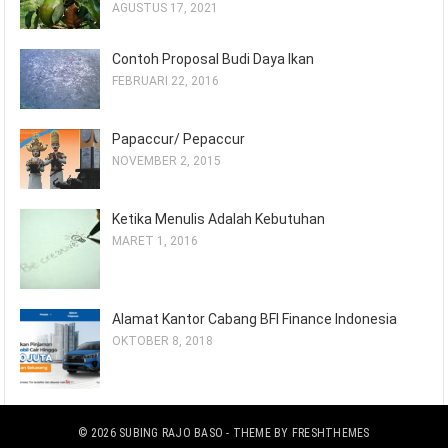
AGUSTUS 17, 2021
Contoh Proposal Budi Daya Ikan
FEBRUARI 22, 2016
Papaccur/ Pepaccur
NOVEMBER 2, 2015
Ketika Menulis Adalah Kebutuhan
MARET 1, 2016
Alamat Kantor Cabang BFI Finance Indonesia
OKTOBER 8, 2018
© 2026
SUBING RAJO BASO
- THEME BY
FRESHTHEMES