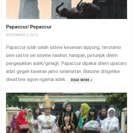
Papaccur/ Pepaccur
NOVEMBER 2, 2015
Papaccur iolah salah satew kesenian lappung, terutamo
seni sastra sei isseine nasihat, harapan, petunjuk dilem
pengejukkan adek/gelagh. Papaccur dipakai dilem upacaro
adat gegeh kawinan jamo selamatan. Biasone ditigehke
diwattew agow ngamai adek...
READ MORE »