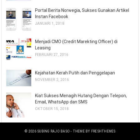
Portal Berita Norwegia, Sukses Gunakan Artikel
Instan Facebook
JANUARI 1, 2018
Menjadi CMO (Credit Marekting Officer) di
Leasing
FEBRUARI 27, 2016
Kejahatan Kerah Putih dan Penggelapan
NOVEMBER 2, 2016
Kiat Sukses Menagih Hutang Dengan Telepon,
Email, WhatsApp dan SMS
OKTOBER 15, 2018
© 2026
SUBING RAJO BASO
- THEME BY
FRESHTHEMES