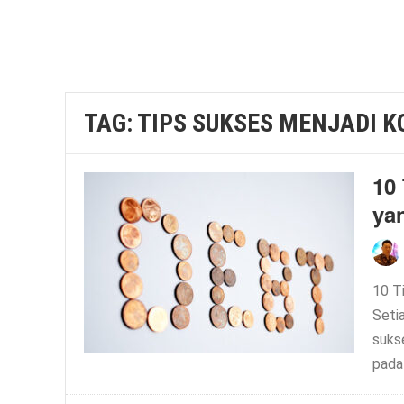
TAG:
TIPS SUKSES MENJADI 
10 
ya
10 T
Setia
suks
pada