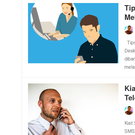
Ti
Me
Tips
Desk
diban
melal
Ki
Te
Kiat
SMS-