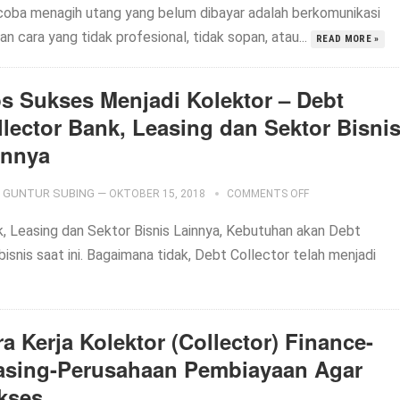
oba menagih utang yang belum dibayar adalah berkomunikasi
n cara yang tidak profesional, tidak sopan, atau...
READ MORE »
ps Sukses Menjadi Kolektor – Debt
llector Bank, Leasing dan Sektor Bisni
innya
GUNTUR SUBING
—
OKTOBER 15, 2018
COMMENTS OFF
, Leasing dan Sektor Bisnis Lainnya, Kebutuhan akan Debt
bisnis saat ini. Bagaimana tidak, Debt Collector telah menjadi
a Kerja Kolektor (Collector) Finance-
asing-Perusahaan Pembiayaan Agar
kses