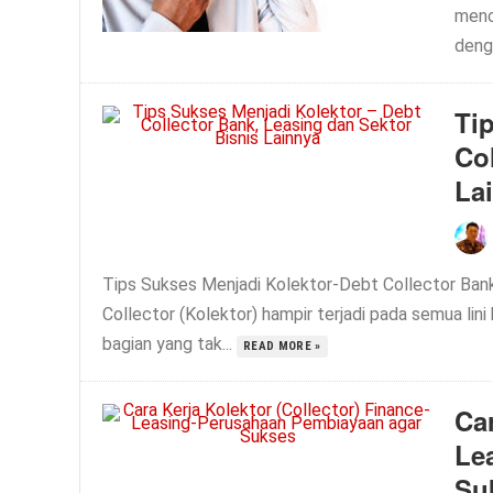
menc
denga
Ti
Co
La
Tips Sukses Menjadi Kolektor-Debt Collector Bank
Collector (Kolektor) hampir terjadi pada semua lini 
bagian yang tak...
READ MORE »
Car
Le
Su