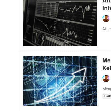
At
In
Atur
Me
Ke
Meng
READ