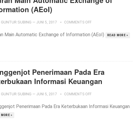
uran Main Automatic Exchange of
formation (AEoI)
GUNTUR SUBING
—
JUNI 5, 2017
COMMENTS OFF
an Main Automatic Exchange of Information (AEoI)
READ MORE »
nggenjot Penerimaan Pada Era
terbukaan Informasi Keuangan
GUNTUR SUBING
—
JUNI 5, 2017
COMMENTS OFF
genjot Penerimaan Pada Era Keterbukaan Informasi Keuangan
 MORE »