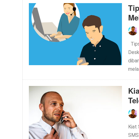
Ti
Me
Tips
Desk
diban
melal
Ki
Te
Kiat
SMS-