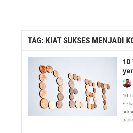
TAG:
KIAT SUKSES MENJADI 
10 
ya
10 T
Setia
suks
pada