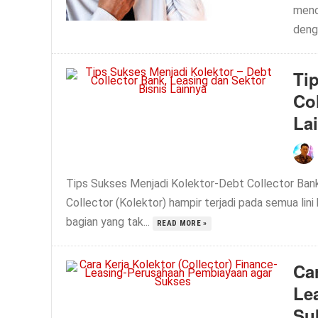
menc
denga
Ti
Co
La
Tips Sukses Menjadi Kolektor-Debt Collector Bank
Collector (Kolektor) hampir terjadi pada semua lini 
bagian yang tak...
READ MORE »
Car
Le
Su