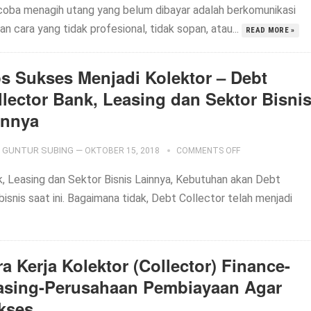
oba menagih utang yang belum dibayar adalah berkomunikasi
n cara yang tidak profesional, tidak sopan, atau...
READ MORE »
ps Sukses Menjadi Kolektor – Debt
llector Bank, Leasing dan Sektor Bisni
innya
GUNTUR SUBING
—
OKTOBER 15, 2018
COMMENTS OFF
, Leasing dan Sektor Bisnis Lainnya, Kebutuhan akan Debt
bisnis saat ini. Bagaimana tidak, Debt Collector telah menjadi
a Kerja Kolektor (Collector) Finance-
asing-Perusahaan Pembiayaan Agar
kses