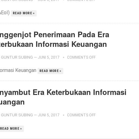
AEoI)
READ MORE »
nggenjot Penerimaan Pada Era
terbukaan Informasi Keuangan
GUNTUR SUBING
—
JUNI 5, 2017
COMMENTS OFF
formasi Keuangan
READ MORE »
nyambut Era Keterbukaan Informasi
uangan
GUNTUR SUBING
—
JUNI 5, 2017
COMMENTS OFF
READ MORE »