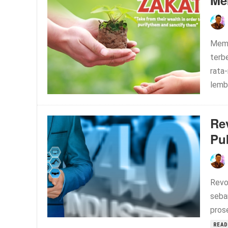
Me
Memb
terb
rata
lemb
Re
Pu
Revo
seba
pros
READ