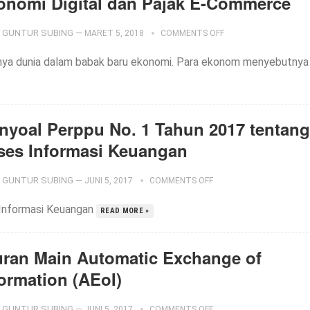
onomi Digital dan Pajak E-Commerce
GUNTUR SUBING
—
MARET 5, 2018
COMMENTS OFF
knya dunia dalam babak baru ekonomi. Para ekonom menyebutnya
nyoal Perppu No. 1 Tahun 2017 tentang
ses Informasi Keuangan
GUNTUR SUBING
—
JUNI 5, 2017
COMMENTS OFF
 Informasi Keuangan
READ MORE »
uran Main Automatic Exchange of
formation (AEoI)
GUNTUR SUBING
—
JUNI 5, 2017
COMMENTS OFF