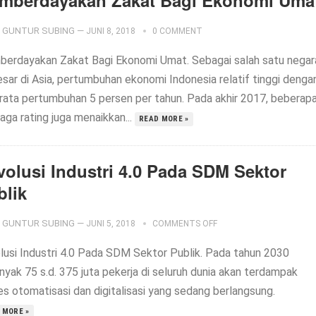
mberdayakan Zakat Bagi Ekonomi Uma
GUNTUR SUBING
—
JUNI 8, 2018
0 COMMENT
erdayakan Zakat Bagi Ekonomi Umat. Sebagai salah satu negar
esar di Asia, pertumbuhan ekonomi Indonesia relatif tinggi denga
-rata pertumbuhan 5 persen per tahun. Pada akhir 2017, beberap
aga rating juga menaikkan...
READ MORE »
volusi Industri 4.0 Pada SDM Sektor
blik
GUNTUR SUBING
—
JUNI 5, 2018
COMMENTS OFF
lusi Industri 4.0 Pada SDM Sektor Publik. Pada tahun 2030
nyak 75 s.d. 375 juta pekerja di seluruh dunia akan terdampak
es otomatisasi dan digitalisasi yang sedang berlangsung.
 MORE »